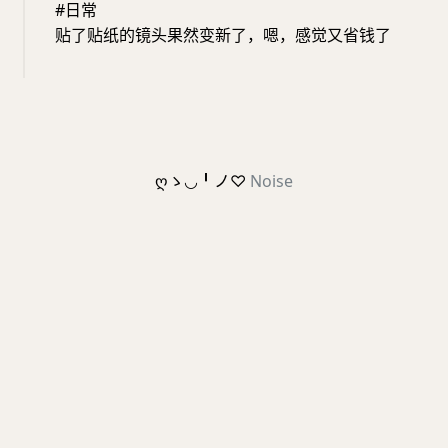
#日常
贴了贴纸的镜头果然变新了，嗯，感觉又省钱了
ღゝ◡╹ノ♡
Noise