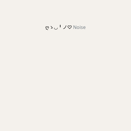
ღゝ◡╹ノ♡
Noise