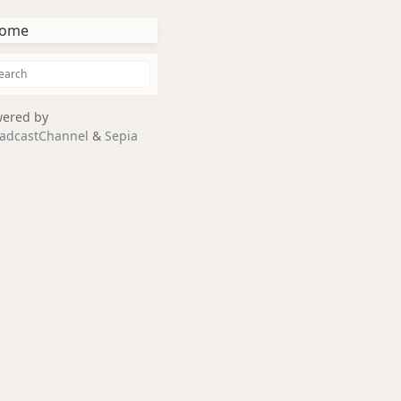
ome
ered by
adcastChannel
&
Sepia