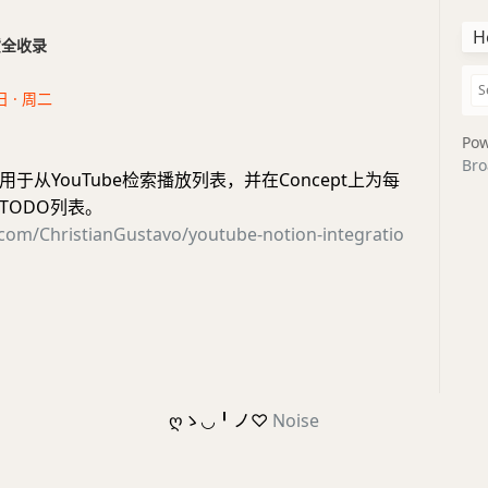
H
干货全收录
日 · 周二
Pow
Bro
于从YouTube检索播放列表，并在Concept上为每
TODO列表。
.com/ChristianGustavo/youtube-notion-integratio
ღゝ◡╹ノ♡
Noise