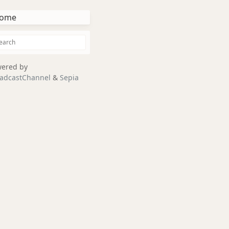
ome
ered by
adcastChannel
&
Sepia