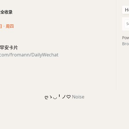
H
干货全收录
日 · 周四
Pow
Bro
早安卡片
b.com/fromann/DailyWechat
ღゝ◡╹ノ♡
Noise