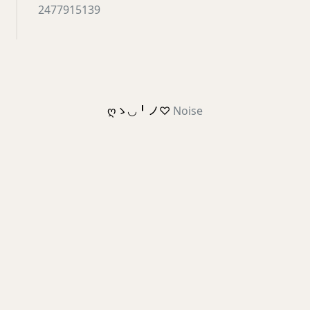
2477915139
ღゝ◡╹ノ♡
Noise