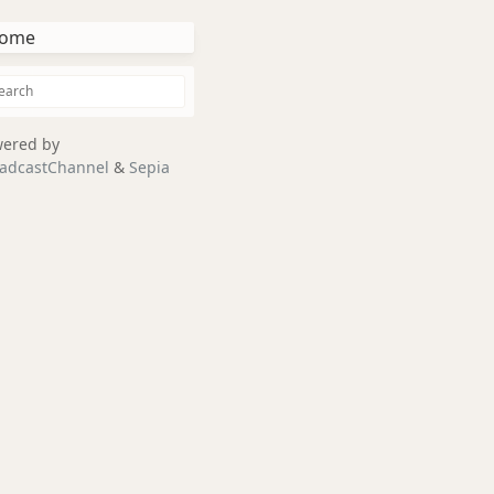
ome
ered by
adcastChannel
&
Sepia