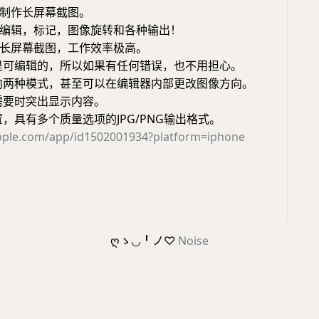
制作长屏幕截图。
编辑，标记，图像旋转和各种输出！
长屏幕截图，工作效率极高。
是可编辑的，所以如果有任何错误，也不用担心。
向两种模式，甚至可以在编辑器内部更改图像方向。
需要时突出显示内容。
，具有多个质量选项的JPG/PNG输出格式。
apple.com/app/id1502001934?platform=iphone
ღゝ◡╹ノ♡
Noise