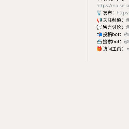
https://noise.
📡
发布：
https
📢
关注频道：
@
💬
留言讨论：
@
📬
投稿bot：
@
📇
搜索bot：
@E
🎁
访问主页：