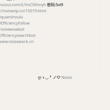
lanzoul.com/iLYmC0ifvnyh
密码:5vi9
://noisevip.cn/15019.html
quanshoulu
Efficiencyfollow
noisewowbot
fficiencysearchbot
www.noisework.cn
ღゝ◡╹ノ♡
Noise