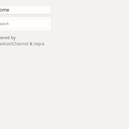
ome
ered by
adcastChannel
&
Sepia