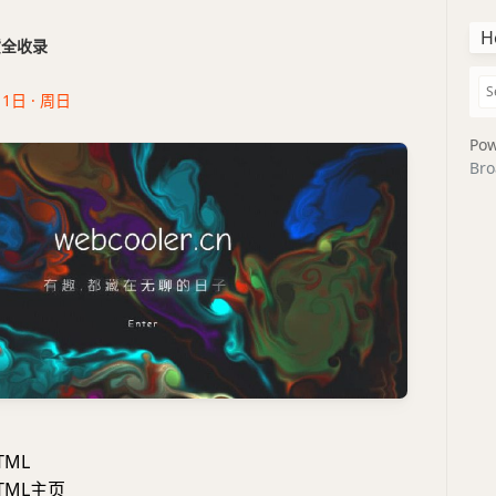
H
干货全收录
11日 · 周日
Pow
Bro
ML
TML主页