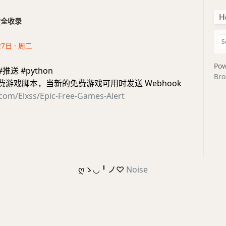
H
干货全收录
27日 · 周二
Pow
推送 #python
Bro
s 免费游戏脚本，当新的免费游戏可用时发送 Webhook
.com/Elxss/Epic-Free-Games-Alert
ღゝ◡╹ノ♡
Noise