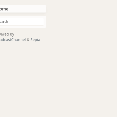
ome
ered by
adcastChannel
&
Sepia