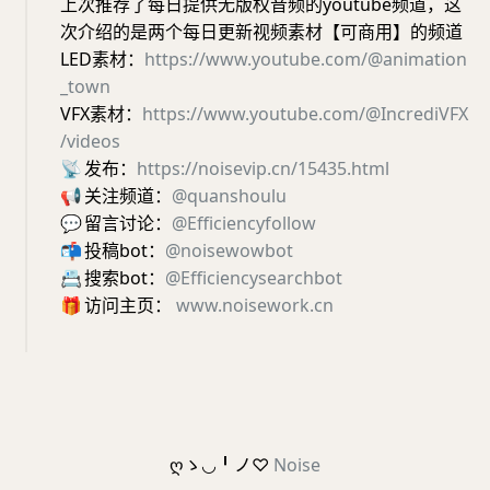
上次推荐了每日提供无版权音频的youtube频道，这
次介绍的是两个每日更新视频素材【可商用】的频道
LED素材：
https://www.youtube.com/@animation
_town
VFX素材：
https://www.youtube.com/@IncrediVFX
/videos
📡
发布：
https://noisevip.cn/15435.html
📢
关注频道：
@quanshoulu
💬
留言讨论：
@Efficiencyfollow
📬
投稿bot：
@noisewowbot
📇
搜索bot：
@Efficiencysearchbot
🎁
访问主页：
www.noisework.cn
ღゝ◡╹ノ♡
Noise