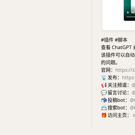
#插件 #脚本
查看 ChatGPT
该插件可以自动对
的问题。
官网：
https://
📡
发布：
https
📢
关注频道：
@
💬
留言讨论：
@
📬
投稿bot：
@
📇
搜索bot：
@E
🎁
访问主页：