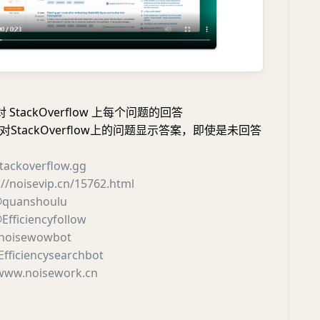
 对 StackOverflow 上每个问题的回答
StackOverflow上的问题显示答案，即使是未回答
stackoverflow.gg
://noisevip.cn/15762.html
quanshoulu
Efficiencyfollow
noisewowbot
fficiencysearchbot
www.noisework.cn