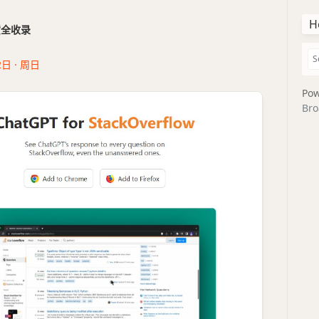
H
干货全收录
2日 · 周日
Pow
Bro