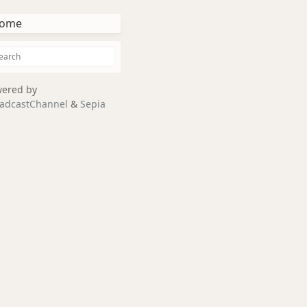
ome
ered by
adcastChannel
&
Sepia