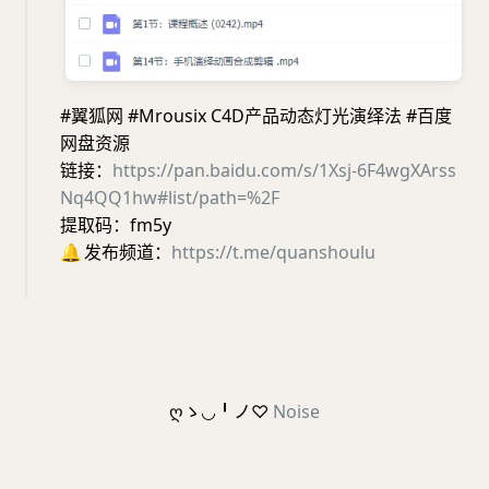
#翼狐网 #Mrousix C4D产品动态灯光演绎法 #百度
网盘资源
链接：
https://pan.baidu.com/s/1Xsj-6F4wgXArss
Nq4QQ1hw#list/path=%2F
提取码：fm5y
🔔
发布频道：
https://t.me/quanshoulu
ღゝ◡╹ノ♡
Noise