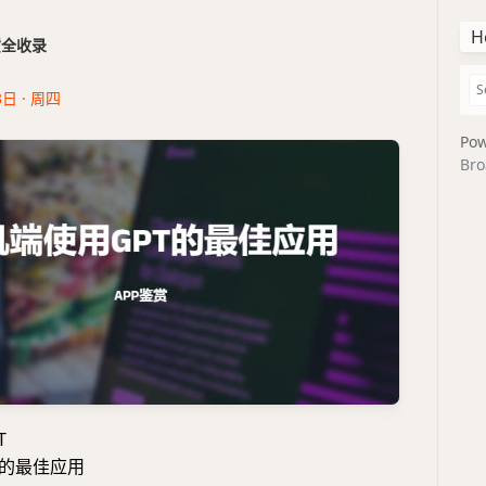
H
干货全收录
3日 · 周四
Pow
Bro
T
T的最佳应用