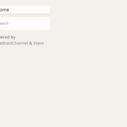
ome
ered by
adcastChannel
&
Sepia