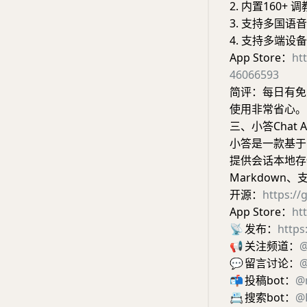
2. 内置160+ 
3. 支持多国
4. 支持多端设备 
App Store：
ht
46066593
简评：每日有免
使用非常省心。
三、小答Chat A
小答是一款基于 C
提供会话本地存
Markdown
开源：
https:/
App Store：
ht
📡
发布：
https
📢
关注频道：
@
💬
留言讨论：
@
📬
投稿bot：
@
📇
搜索bot：
@E