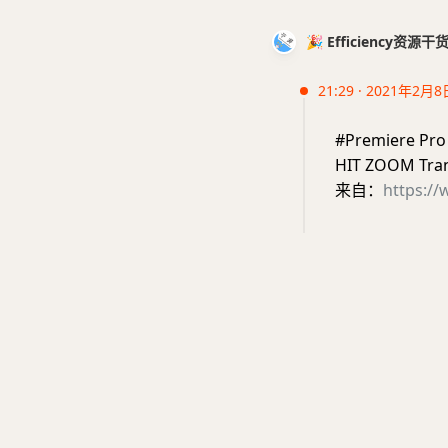
🎉 Efficiency资源
21:29 · 2021年2月8
#Premiere Pr
HIT ZOOM Tran
来自：
https:/