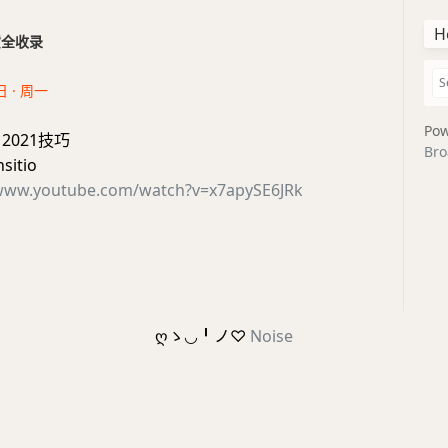
H
干货全收录
日 · 周一
Pow
o 2021技巧
Bro
sitio
/www.youtube.com/watch?v=x7apySE6JRk
ღゝ◡╹ノ♡
Noise