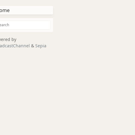
ome
ered by
adcastChannel
&
Sepia