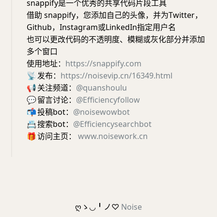
snappify是一个优秀的共享代码片段工具
借助 snappify，您添加自己的头像，并为Twitter，
Github，Instagram或LinkedIn指定用户名
也可以更改代码的不透明度、模糊或灰化部分并添加
多个窗口
使用地址：
https://snappify.com
📡
发布：
https://noisevip.cn/16349.html
📢
关注频道：
@quanshoulu
💬
留言讨论：
@Efficiencyfollow
📬
投稿bot：
@noisewowbot
📇
搜索bot：
@Efficiencysearchbot
🎁
访问主页：
www.noisework.cn
ღゝ◡╹ノ♡
Noise