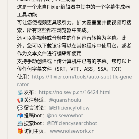
这是一个来自Flixier编辑器中其中的一个字幕生成器
工具功能
可让您使视频更具吸引力，扩大覆盖面并使视频可搜
索，所有这些都在浏览器中完成。
还可以将视频或音频中的任何声音转换为字幕。此
外，您可以下载该字幕以在其他程序中使用它，或者
作为文本文件进行编辑和使用
支持手动创建或上传计算机中已有的字幕。您可以上
传任何字幕文件（SRT，VTT，ASS，SSA，TXT）
使用：
https://flixier.com/tools/auto-subtitle-gene
rator
📡
发布：
https://noisevip.cn/16424.html
📢
关注频道：
@quanshoulu
💬
留言讨论：
@Efficiencyfollow
📬
投稿bot：
@noisewowbot
📇
搜索bot：
@Efficiencysearchbot
🎁
访问主页：
www.noisework.cn