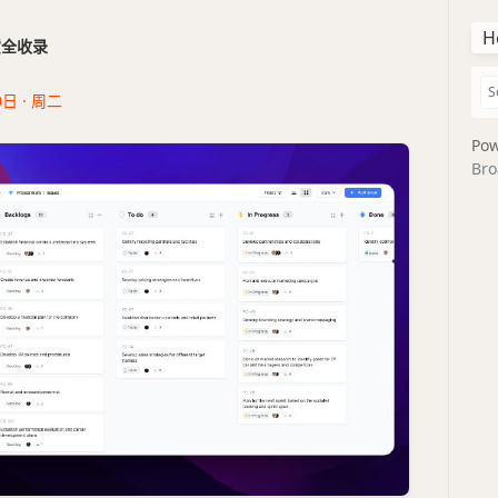
H
干货全收录
0日 · 周二
Pow
Bro