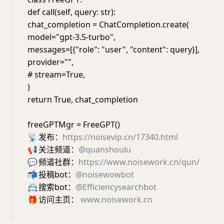
def call(self, query: str):
chat_completion = ChatCompletion.create(
model="gpt-3.5-turbo",
messages=[{"role": "user", "content": query}],
provider="",
# stream=True,
)
return True, chat_completion
freeGPTMgr = FreeGPT()
📡
发布：
https://noisevip.cn/17340.html
📢
关注频道：
@quanshoulu
💬
频道社群：
https://www.noisework.cn/qun/
📬
投稿bot：
@noisewowbot
📇
搜索bot：
@Efficiencysearchbot
🎁
访问主页：
www.noisework.cn