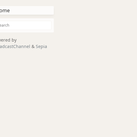
ome
ered by
adcastChannel
&
Sepia