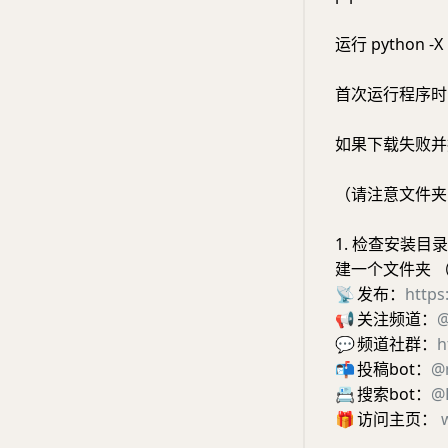
运行 python -X 
首次运行程序时
如果下载失败并
（请注意文件夹
1. 检查安装
建一个文件夹 （）。ch
📡
发布：
https
📢
关注频道：
@
💬
频道社群：
h
📬
投稿bot：
@
📇
搜索bot：
@E
🎁
访问主页：