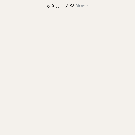
ღゝ◡╹ノ♡
Noise