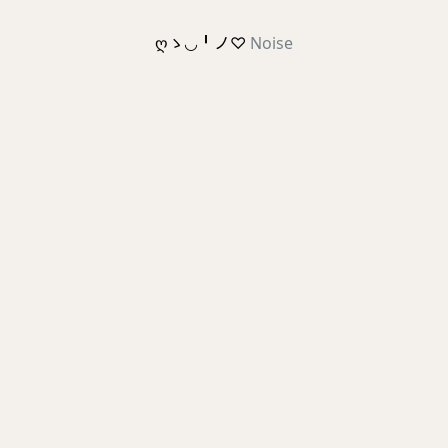
ღゝ◡╹ノ♡
Noise