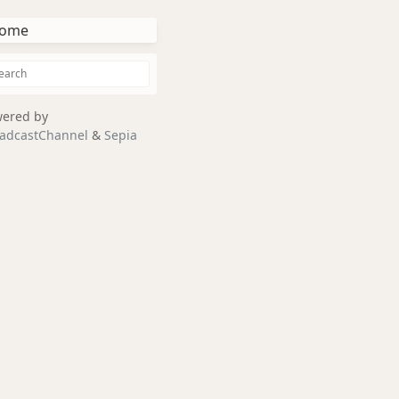
ome
ered by
adcastChannel
&
Sepia