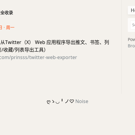
H
干货全收录
日 · 周一
Pow
#脚本 从Twitter（X） Web 应用程序导出推文、书签、列
Bro
签/收藏/列表导出工具）
.com/prinsss/twitter-web-exporter
ღゝ◡╹ノ♡
Noise