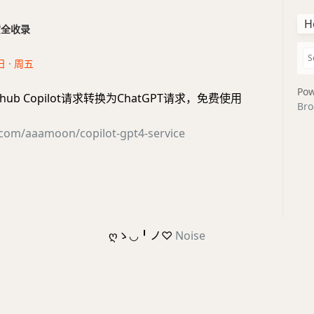
H
干货全收录
日 · 周五
Pow
Github Copilot请求转换为ChatGPT请求，免费使用
Bro
.com/aaamoon/copilot-gpt4-service
ღゝ◡╹ノ♡
Noise