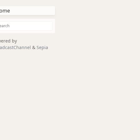
ome
ered by
adcastChannel
&
Sepia