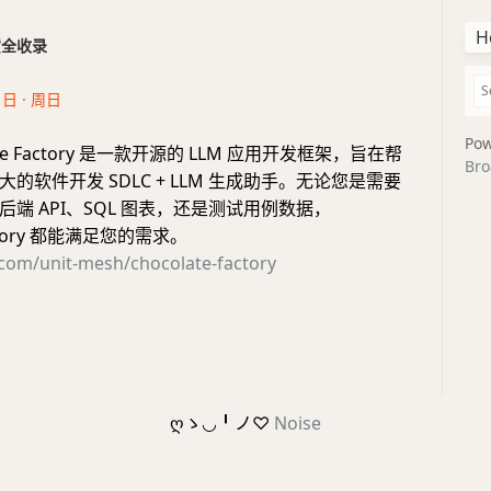
H
干货全收录
1日 · 周日
Pow
late Factory 是一款开源的 LLM 应用开发框架，旨在帮
Bro
的软件开发 SDLC + LLM 生成助手。无论您是需要
端 API、SQL 图表，还是测试用例数据，
Factory 都能满足您的需求。
.com/unit-mesh/chocolate-factory
ღゝ◡╹ノ♡
Noise