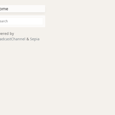
ome
ered by
adcastChannel
&
Sepia