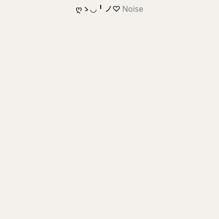
ღゝ◡╹ノ♡
Noise