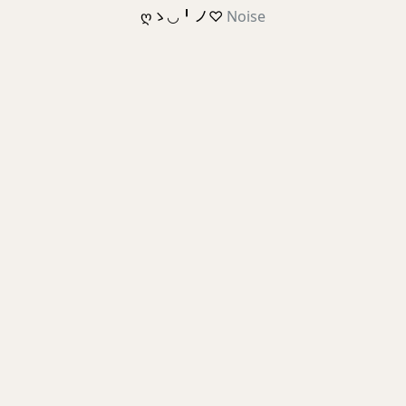
ღゝ◡╹ノ♡
Noise