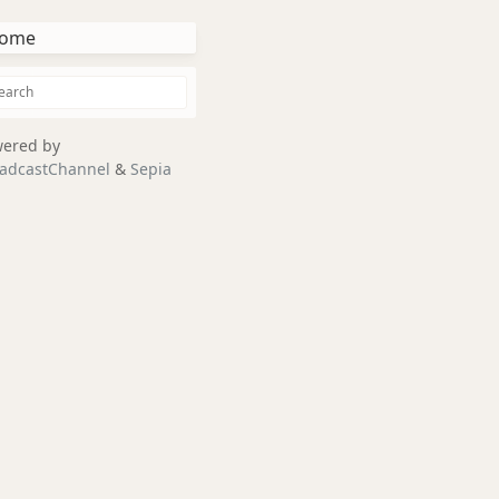
ome
ered by
adcastChannel
&
Sepia