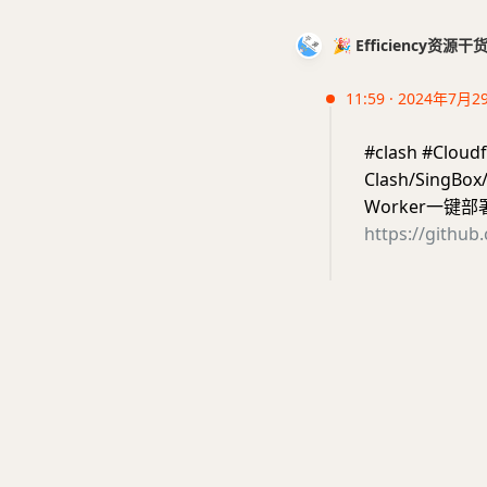
🎉 Efficiency资源
11:59 · 2024年7月2
#clash #Clo
Clash/Sing
Worker一键部
https://githu