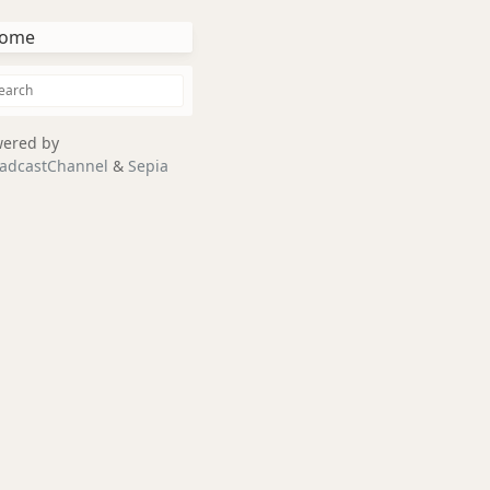
ome
ered by
adcastChannel
&
Sepia