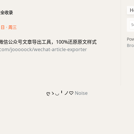
H
干货全收录
1日 · 周三
Pow
 微信公众号文章导出工具，100%还原原文样式
Bro
.com/jooooock/wechat-article-exporter
ღゝ◡╹ノ♡
Noise