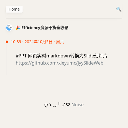
Home
🎉 Efficiency资源干货全收录
10:39 · 2024年10月5日 · 周六
#PPT 网页实时markdown转换为Slide幻灯片
https://github.com/xieyumc/jyySlideWeb
ღゝ◡╹ノ♡
Noise