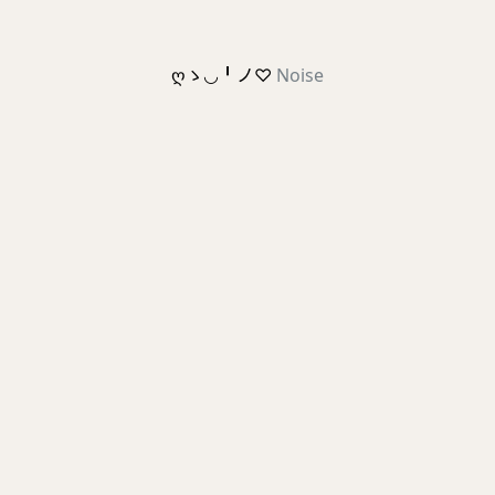
ღゝ◡╹ノ♡
Noise