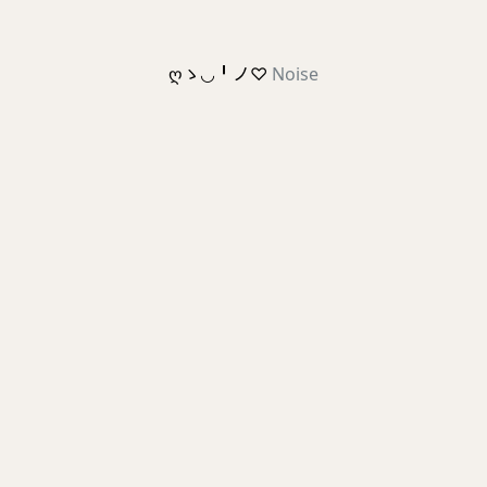
ღゝ◡╹ノ♡
Noise