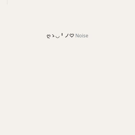
ღゝ◡╹ノ♡
Noise