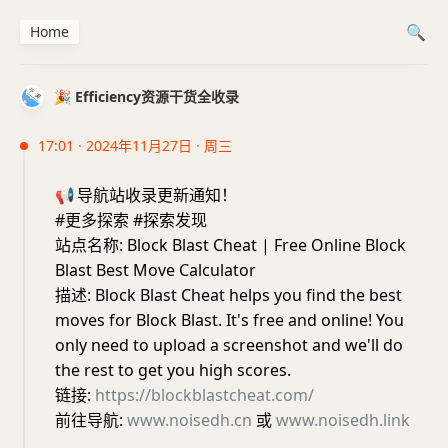
Home
🎉 Efficiency资源干货全收录
17:01 · 2024年11月27日 · 周三
📢
导航站收录更新通知！
#更多探索 #探索发现
站点名称: Block Blast Cheat | Free Online Block
Blast Best Move Calculator
描述: Block Blast Cheat helps you find the best
moves for Block Blast. It's free and online! You
only need to upload a screenshot and we'll do
the rest to get you high scores.
链接:
https://blockblastcheat.com/
前往导航:
www.noisedh.cn
或
www.noisedh.link