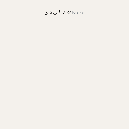
ღゝ◡╹ノ♡
Noise