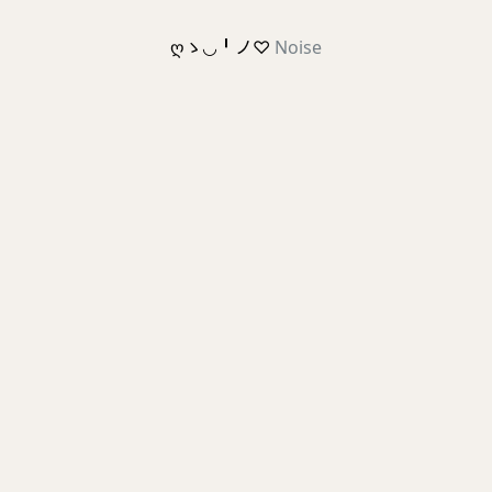
ღゝ◡╹ノ♡
Noise