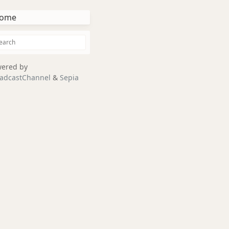
ome
ered by
adcastChannel
&
Sepia