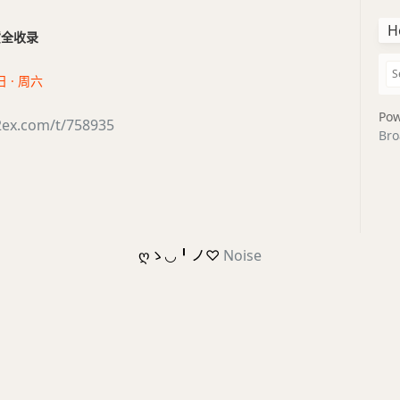
H
干货全收录
日 · 周六
Pow
2ex.com/t/758935
Bro
ღゝ◡╹ノ♡
Noise