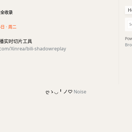
H
干货全收录
5日 · 周二
Pow
li 直播实时切片工具
Bro
.com/Xinrea/bili-shadowreplay
ღゝ◡╹ノ♡
Noise