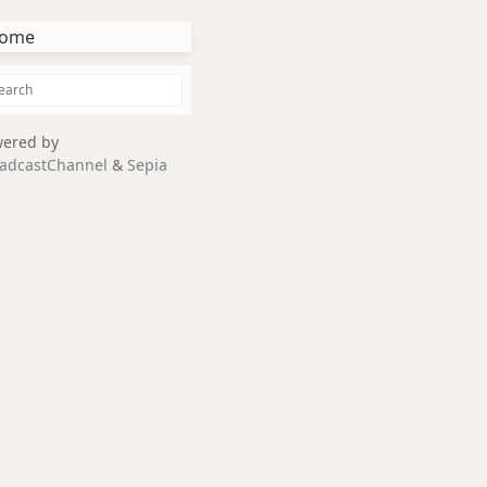
ome
ered by
adcastChannel
&
Sepia