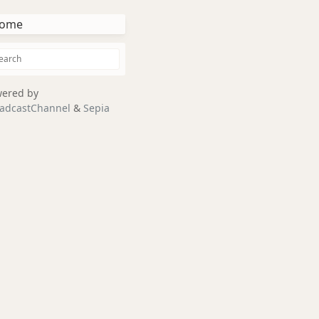
ome
ered by
adcastChannel
&
Sepia