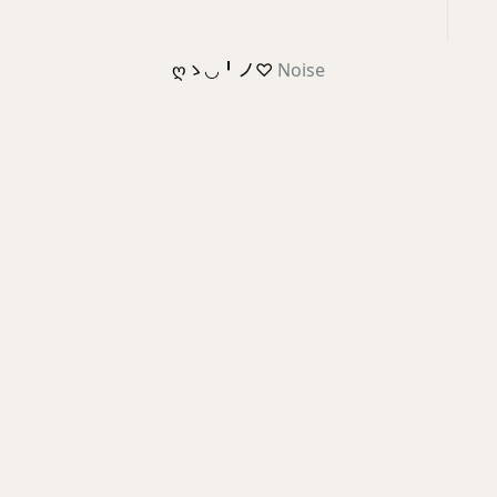
ღゝ◡╹ノ♡
Noise