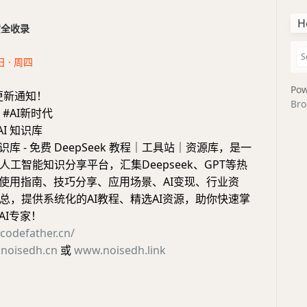
H
干货全收录
日 · 周四
Pow
更新通知！
Bro
 #AI新时代
AI 知识库
 知识库 - 免费 DeepSeek 教程｜工具站｜资源库，是一
工智能知识分享平台，汇集Deepseek、GPT等热
、使用指南、技巧分享、应用场景、AI变现、行业资
总，提供系统化的AI教程、精选AI资源，助你快速掌
AI专家！
.codefather.cn/
noisedh.cn
或
www.noisedh.link