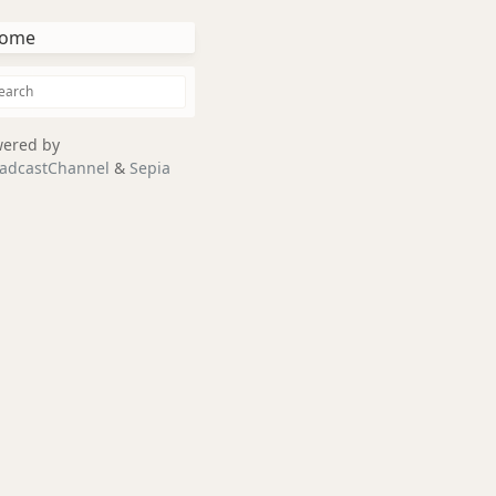
ome
ered by
adcastChannel
&
Sepia