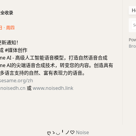
H
干货全收录
日 · 周四
Pow
更新通知！
Bro
合成 #媒体创作
same AI - 高级人工智能语音模型，打造自然语音合成
same AI的尖端语音合成技术，转变您的内容。创造具有
多语言支持的自然、富有表现力的语音。
isesame.org/zh
noisedh.cn
或
www.noisedh.link
ღゝ◡╹ノ♡
Noise