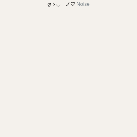
ღゝ◡╹ノ♡
Noise