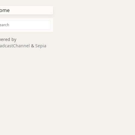
ome
ered by
adcastChannel
&
Sepia