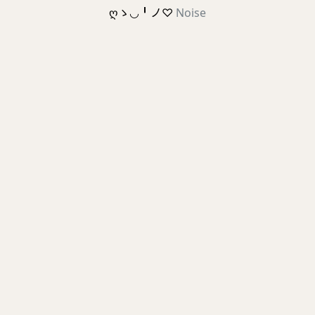
ღゝ◡╹ノ♡
Noise