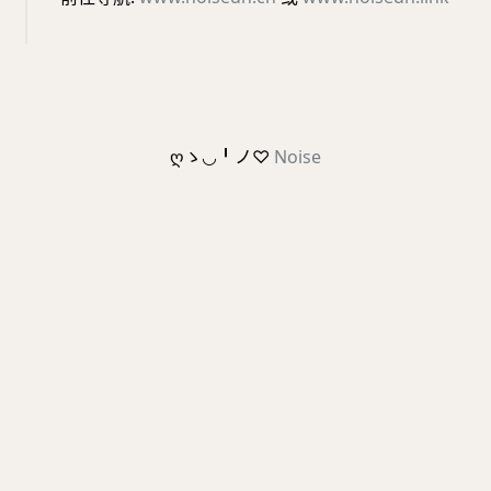
ღゝ◡╹ノ♡
Noise