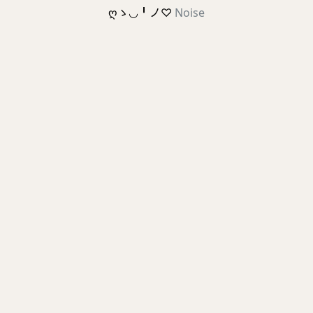
ღゝ◡╹ノ♡
Noise