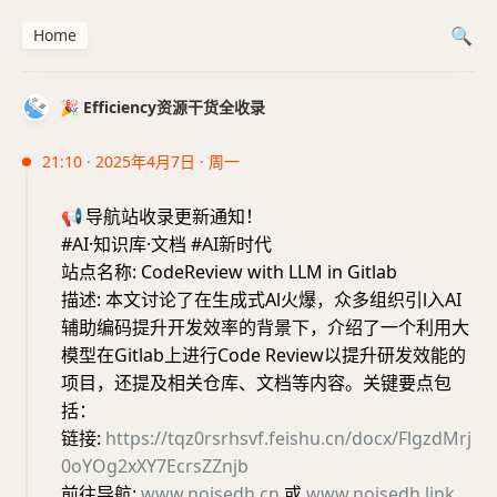
Home
🎉 Efficiency资源干货全收录
21:10 · 2025年4月7日 · 周一
📢
导航站收录更新通知！
#AI·知识库·文档 #AI新时代
站点名称: CodeReview with LLM in Gitlab
描述: 本文讨论了在生成式Al火爆，众多组织引l入AI
辅助编码提升开发效率的背景下，介绍了一个利用大
模型在Gitlab上进行Code Review以提升研发效能的
项目，还提及相关仓库、文档等内容。关键要点包
括：
链接:
https://tqz0rsrhsvf.feishu.cn/docx/FlgzdMrj
0oYOg2xXY7EcrsZZnjb
前往导航:
www.noisedh.cn
或
www.noisedh.link