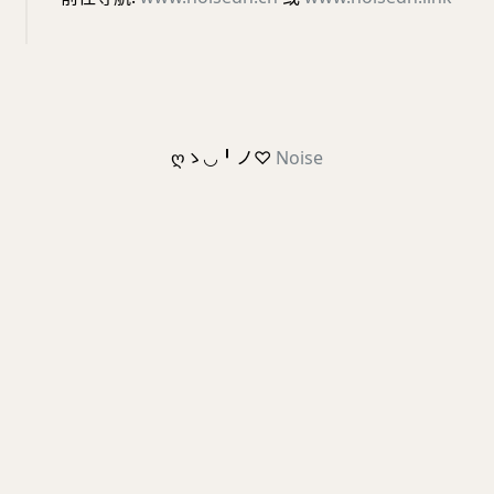
ღゝ◡╹ノ♡
Noise