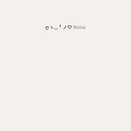
ღゝ◡╹ノ♡
Noise