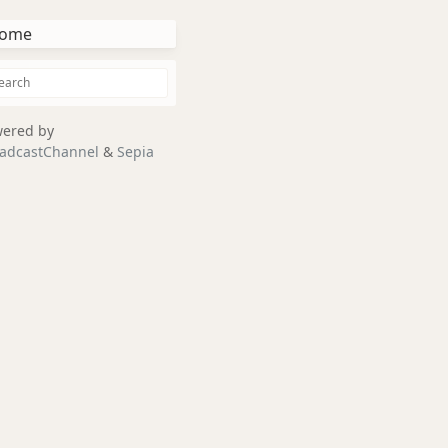
ome
ered by
adcastChannel
&
Sepia