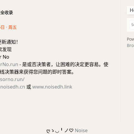
H
干货全收录
5日 · 周五
Pow
更新通知！
Bro
索发现
r No
rNo.run
- 是或否决策者，让困难的决定更容易。使
线决策器来获得您问题的即时答案。
esorno.run/
noisedh.cn
或
www.noisedh.link
ღゝ◡╹ノ♡
Noise