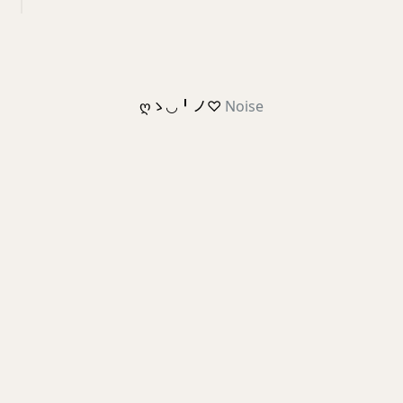
ღゝ◡╹ノ♡
Noise