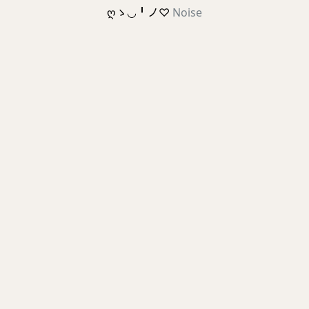
ღゝ◡╹ノ♡
Noise