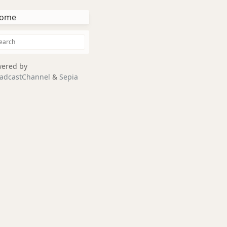
ome
ered by
adcastChannel
&
Sepia