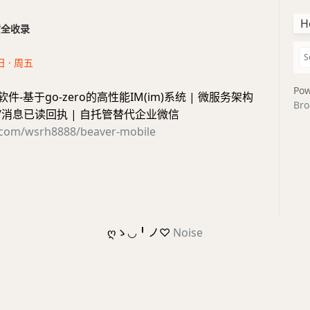
H
干货全收录
日 · 周五
Pow
软件-基于go-zero的高性能IM(im)系统 | 微服务架构
Bro
/消息已读回执 | 自托管替代企业微信
b.com/wsrh8888/beaver-mobile
ღゝ◡╹ノ♡
Noise