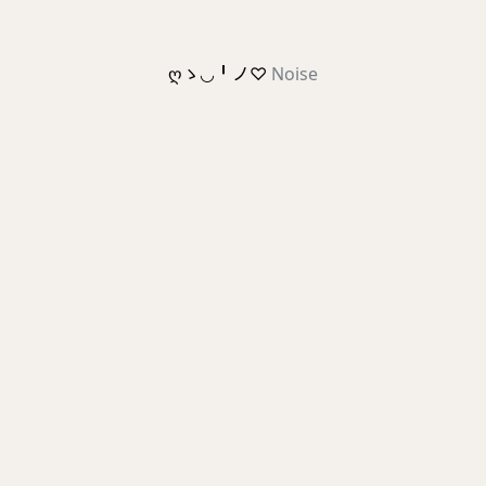
ღゝ◡╹ノ♡
Noise