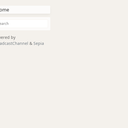
ome
ered by
adcastChannel
&
Sepia