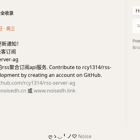
H
干货全收录
日 · 周三
Pow
更新通知！
Bro
#极客订阅
rver-ag
s聚合订阅api服务. Contribute to rcy1314/rss-
lopment by creating an account on GitHub.
ithub.com/rcy1314/rss-server-ag
noisedh.cn
或
www.noisedh.link
ღゝ◡╹ノ♡
Noise