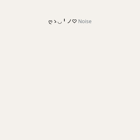
ღゝ◡╹ノ♡
Noise